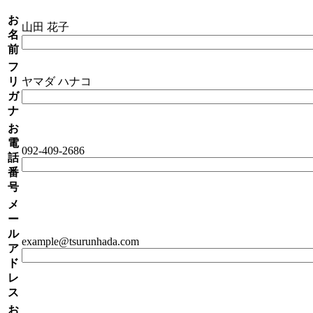
お
山田 花子
名
前
フ
リ
ヤマダ ハナコ
ガ
ナ
お
電
092-409-2686
話
番
号
メ
ー
ル
example@tsurunhada.com
ア
ド
レ
ス
お