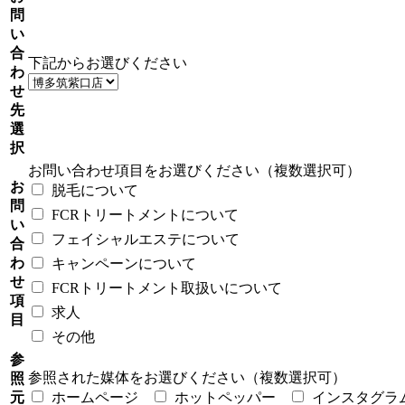
問
い
合
下記からお選びください
わ
せ
先
選
択
お問い合わせ項目をお選びください（複数選択可）
お
脱毛について
問
FCRトリートメントについて
い
フェイシャルエステについて
合
わ
キャンペーンについて
せ
FCRトリートメント取扱いについて
項
求人
目
その他
参
参照された媒体をお選びください（複数選択可）
照
元
ホームページ
ホットペッパー
インスタグラ